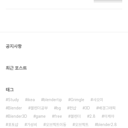
니다. 최신 버전을 기준으로 익히려고 사이트를 가보
니 어느새 2.80 베타 버전이 나와있었습니다. 2.80
버전은 시작 화면부터 새롭더니 ..
공지사항
최근 포스트
태그
Study
ikea
blendertip
Grimgle
샤오미
Blender
블렌더공부
bg
펀샵
3D
배경그래픽
Blender3D
game
free
블렌더
2.8
이케아
포토샵
가성비
오브젝트이동
오브젝트
blender2.8