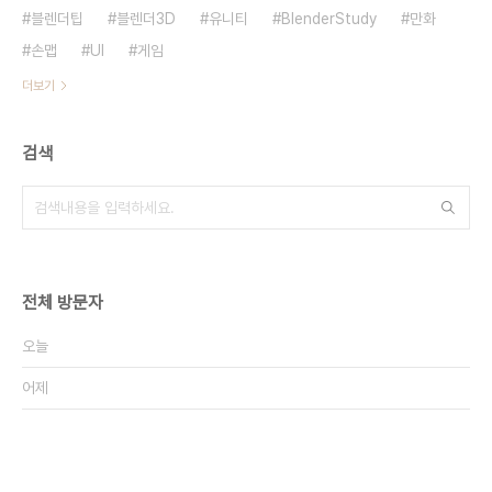
블렌더팁
블렌더3D
유니티
BlenderStudy
만화
손맵
UI
게임
더보기
검색
전체 방문자
오늘
어제