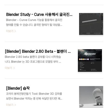
Group 을 설정했을 때 특히 그렇습니다.) 당장 필요
없거나 의도하지 않았을 때는 안보이게 해야 하는데
언뜻 봐서는 어떻게 된건지 알 수가 없습니다. 이 선
Blender Study - Curve 사용해서 굴곡진 형태로 변형하기
은 Sharp 가 적용되어 있어서 생깁니다. Edit -
Blender - Curve Curve 기능을 활용해서 굴곡진
Edge - A 키를 눌러 모든 Edge를 선택해줍니다.
형태를 만들 수 있습니다. 굴곡된 형태가 될 대상을
우클릭 - Edge 항목에서 Clear Sharp를 해줍니
준비합니다. 3D커서를 시작되는 엣지 부분에 맞추
더보기
다. 그러면 파란 Sharp라인이 사라져서 깔끔하게 돌
어 두었습니다. 베지어 커브를 생성합니다. 3D커서
아온 Edge를 볼 수 있습니다. Mark Sharp ? -
가 있는 곳에 커브가 생성되었습니다. 커브를 선택하
Smooth 가 적용된 오브젝트에서 깔끔하게 떨어지
고 Edit모드로 들어가면 커브의 버텍스를 선택해서
는 면을..
커브의 모양을 변형할 수 있습니다. 일반 오브젝트 변
[Blender] Blender 2.80 Beta - 블랜더 공부 다시 시작
형과 마찬가지로 G, S, R 의 이동, 스케일, 로테이트
Blender 2.80 beta 블렌더 공부를 다시 시작했습
가 가능합니다. 변형될 모양으로 만들수 있게 조정해
니다. Blender 는 3D 프로그램으로 모델링 부터 영
줍니다. 커브를 선택하고 E키를 눌러 Extrude해서
상제작까지 3D로 할 수있는 거의 대부분의 모든 작
더보기
새로운 커브를 뽑아낼 수 있습니다. 변형하려는 길이
업을 할 수 있는 툴입니다. 무료이며 누구나 어떤 작
만큼 새로운 커브를 생성합니다. View를 조정한뒤
업에서든 사용할 수 있습니다. 예전에 기본적인 것을
(Front 혹은 각 축에 맞게 Right등으로 변경) 원하
조금 공부 한 뒤에 친구의 일을 도울 때 잠시 사용해
는 형태로 커브를 ..
보면서 앞으로 개인적으로는 이 프로그램을 활용해
[Blender] 습작
보자고 생각했었습니다. 그러나 자주 사용하지 않으
코끼리 봉제인형만들기 Tool: Blender 3D 강좌를
면 손에서 멀어지게 되는지라 그 뒤로 사용을 하지 않
보면서 Blender 익히는 중 반복 숙달만 된다면 꽤
았습니다. 그 덕에 조금 익혔던 것들도 까먹게 되었습
빠르게 모델링을 자업할 수 있을 듯 하다.
더보기
니다. 그러다 올해 블렌더를 다시 공부해 보기로 했습