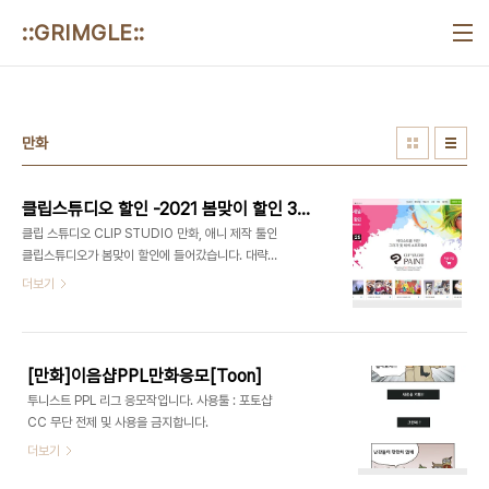
본문 바로가기
::GRIMGLE::
만화
클립스튜디오 할인 -2021 봄맞이 할인 3월16일까지.
클립 스튜디오 CLIP STUDIO 만화, 애니 제작 툴인
클립스튜디오가 봄맞이 할인에 들어갔습니다. 대략
분기에 한 번 정도씩 할인하는 듯한 클립 스튜디오입
더보기
니다. 여러 장의 만화를 제작하거나 하지 않는 경우라
면 일단 PRO를 구입하신 뒤 다음 할인 때 필요에 따
라 EX로 업그레이드 하시는 걸 추천합니다. 다음 할
인때 할인된 가격에 업그레이드가 가능합니다. 할인
[만화]이음샵PPL만화응모[Toon]
때 구입하시면 27500원이면 일시불 버전을 구입할
투니스트 PPL 리그 응모작입니다. 사용툴 : 포토샵
수 있습니다. 제 경우는 포토샵도 정기구독 중이지만
CC 무단 전제 및 사용을 금지합니다.
클립 스튜디오를 사용해보고 싶기도 하고 필요도 해
더보기
서 구입했습니다. 웹툰이나 일러스트 정도로 활용하
시고 매월 정기구독비가 부담되신다면 PC버전의 클