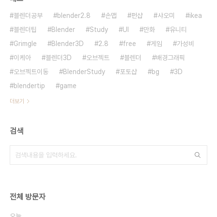
블렌더공부
blender2.8
손맵
펀샵
샤오미
ikea
블렌더팁
Blender
Study
UI
만화
유니티
Grimgle
Blender3D
2.8
free
게임
가성비
이케아
블렌더3D
오브젝트
블렌더
배경그래픽
오브젝트이동
BlenderStudy
포토샵
bg
3D
blendertip
game
더보기
검색
전체 방문자
오늘