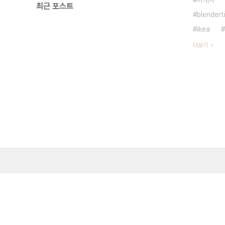
이케아
최근 포스트
blendert
ikea
더보기