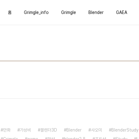
홈
Grimgle_info
Grimgle
Blender
GAEA
만화
가성비
블렌더3D
Blender
샤오미
BlenderStudy