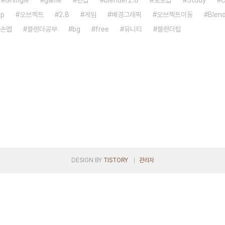
Grimgle
game
펀샵
blender2.8
포토샵
Study
U
ip
오브젝트
2.8
게임
배경그래픽
오브젝트이동
Blen
손맵
블렌더공부
bg
free
유니티
블렌더팁
DESIGN BY
TISTORY
관리자