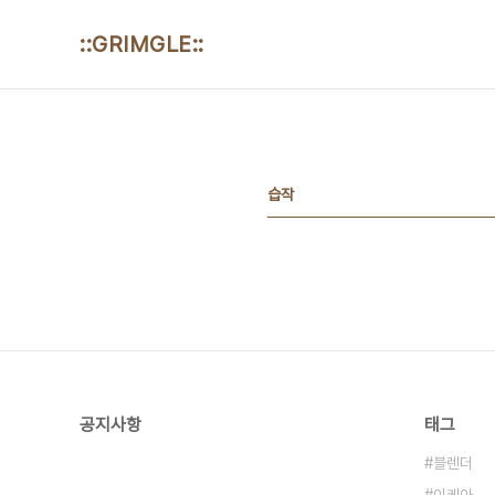
본문 바로가기
::GRIMGLE::
습작
공지사항
태그
블렌더