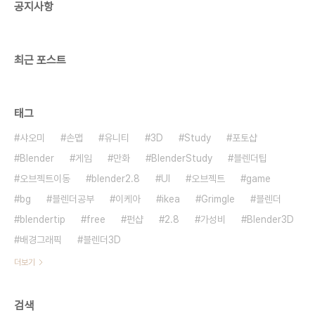
공지사항
최근 포스트
태그
샤오미
손맵
유니티
3D
Study
포토샵
Blender
게임
만화
BlenderStudy
블렌더팁
오브젝트이동
blender2.8
UI
오브젝트
game
bg
블렌더공부
이케아
ikea
Grimgle
블렌더
blendertip
free
펀샵
2.8
가성비
Blender3D
배경그래픽
블렌더3D
더보기
검색