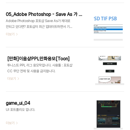
오고 그 뒤에 위와 같은 색상환 구성이 나옵니다. -
가 있었습니다. 그라디언트 툴을 사용하면 전용 레이
컬러휠의 색상..
어가 생기고 조절바를 이용해 조절이 가능합니다. 작
05_Adobe Photoshop - Save As 가 기존처럼 안될때? -> Save as a Copy
업 이후에도 변형이 가능해졌습니다. 잘만 사용하면
Adobe Photoshop 포토샵 Save As가 제대로
더 많은 작업을 편하게 할 수 있는 기능입니다. 다만
안되고 있다면? 포토샵이 최근 업데이트하면서 기능
이전 그라디언트 툴 작업 방식이 여전히 필요하기도
사용이 또 바뀌었습니다. Adobe Photoshop
더보기
합니다. 이전 그라디언트 방식이 필요하신 분들은 패
Version: 22.4.0 20210512.r.195 5b318a5
널의 왼쪽에 위치한 선택에서 Classic gradient로
x64 위 버전 기준으로 Save As의 사용방식이 바뀌
바꾸시면 예전 그라디언트 방식으로 작업하실 수 있
었는데 기존에 다른 형식과 다른 이름으로 사용되던
습니다. 이전처럼 레이어..
것이 레이어등 편집이 살아있는 파일 형식만 Save
[만화]이음샵PPL만화응모[Toon]
As 로 다르게 저장이 가능합니다. | Save As - Ctrl
투니스트 PPL 리그 응모작입니다. 사용툴 : 포토샵
+ Shift + S 위와 같이 PSD, PSB, TIF 만 가능합니
CC 무단 전제 및 사용을 금지합니다.
다. | Save As a Copy - Ctrl+Alt+S 기존의
더보기
Save as와 같은 기능은 Save as a Copy 에서 사
용 가능합니다. 너무 기본적으로 사용하는 걸 이렇게
훅 바꾸..
game_ui_04
UI 포트폴리오 입니다.
더보기