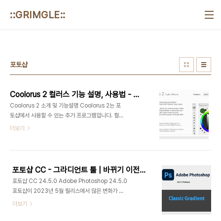
본문 바로가기
::GRIMGLE::
포토샵
Coolorus 2 컬러스 기능 설명, 사용법 - 포토샵 컬러휠 Add-On
Coolorus 2 소개 및 기능설명 Coolorus 2는 포
토샵에서 사용할 수 있는 추가 프로그램입니다. 컬러
스 사이트에서 구입 후 사용할 수 있습니다. 포토샵
더보기
자체의 컬러 휠 도 많이 좋아졌지만 조금 더 편리하고
직관적인 컬러 휠과 기능이 필요하신 분들에게는 유
용한 에드온이라고 생각합니다. 가격은 $16.99입니
다. (해당 버전 1회성 구매) -> 11월 블랙프라이데이
포토샵 CC - 그라디언트 툴 | 바뀌기 이전처럼 사용하기 | Classic Gradient
기간에는 할인된 가격으로 구입할 수 있습니다. 프로
포토샵 CC 24.5.0 Adobe Photoshop 24.5.0
그램을 구입하면 라이센스를 받습니다. 설치 후 포토
포토샵이 2023년 5월 릴리스에서 많은 변화가 있
샵- Window-Extensions - Coolorus 2.5의
었습니다. 생성형 채우기, 제거도구, 상황별 막대
더보기
경로로 실행이 가능합니다. 최대 2대의 PC에서 활성
(Contexture Task bar) 등 재밌고 획기적인 기능
화 살 수 있습니다. 컬러스를 실행하면 팁 화면이 나
들이 추가되었는데 이 와중에 그라디언트 툴도 변화