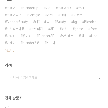
블렌더
blendertip
2.8
블렌더3D
손맵
블렌더공부
Grimgle
게임
만화
포토샵
BlenderStudy
배경그래픽
Study
bg
Blender
오브젝트이동
블렌더팁
3D
펀샵
game
free
가성비
유니티
Blender3D
오브젝트
UI
ikea
이케아
blender2.8
샤오미
더보기
검색
전체 방문자
오늘