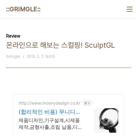
본문 바로가기
::GRIMGLE::
Review
온라인으로 해보는 스컬핑! SculptGL
Grimgle
2015. 2. 7. 16:03
http://www.moonydesign.co.kr
광고
(합리적인 비용) 무니디자
인 국제디자인어워드 레
제품디자인,기구설계,시제품
드닷 수상
제작,금형사출,조립 납품,디
자인공모전 42회 수상 2024